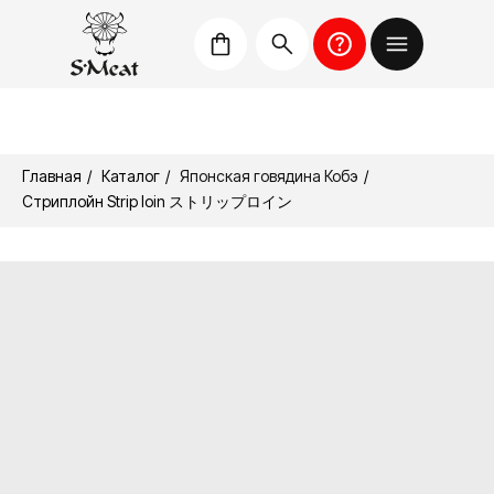
Главная
/
Каталог
/
Японская говядина Кобэ
/
Стриплойн Strip loin ストリップロイン