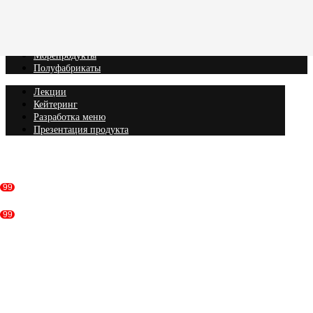
Вагю
Кобэ
Рыба
Морепродукты
Полуфабрикаты
Лекции
Кейтеринг
Разработка меню
Презентация продукта
Консультация
99
99