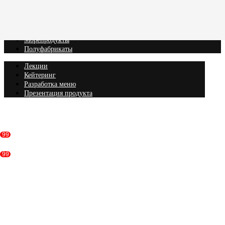
Вагю
Кобэ
Рыба
Морепродукты
Полуфабрикаты
Лекции
Кейтеринг
Разработка меню
Презентация продукта
Консультация
99
99