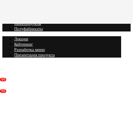
Вагю
Кобэ
Рыба
Морепродукты
Полуфабрикаты
Лекции
Кейтеринг
Разработка меню
Презентация продукта
Консультация
99
99