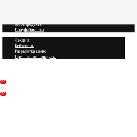
Вагю
Кобэ
Рыба
Морепродукты
Полуфабрикаты
Лекции
Кейтеринг
Разработка меню
Презентация продукта
Консультация
99
99