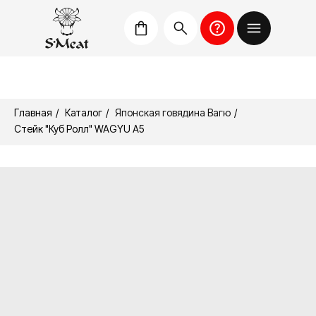
Главная
/
Каталог
/
Японская говядина Вагю
/
Стейк "Куб Ролл" WAGYU A5