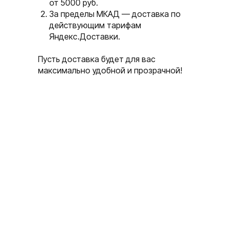
от 5000 руб.
За пределы МКАД — доставка по
действующим тарифам
Яндекс.Доставки.
Пусть доставка будет для вас
максимально удобной и прозрачной!
sApp
Написать в Telegram
П