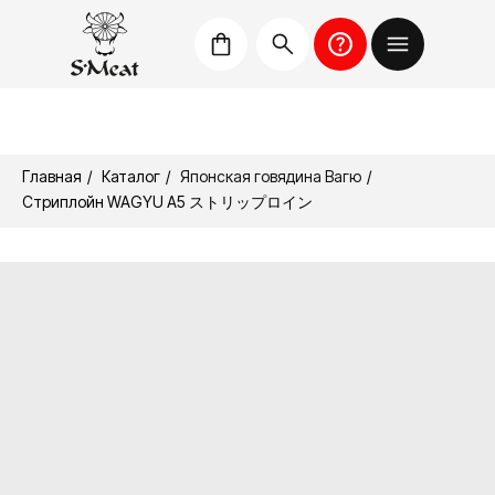
Главная
/
Каталог
/
Японская говядина Вагю
/
Стриплойн WAGYU A5 ストリップロイン